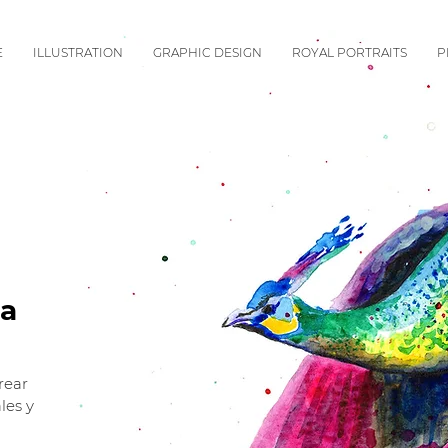
E
ILLUSTRATION
GRAPHIC DESIGN
ROYAL PORTRAITS
P
ra
rear
les y