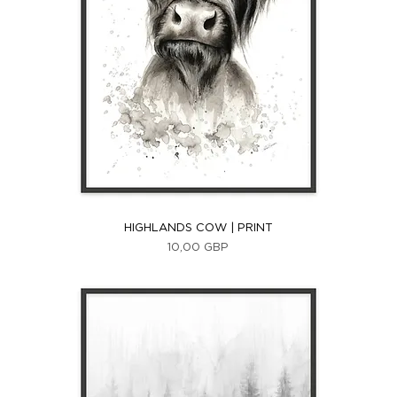
Vista rápida
HIGHLANDS COW | PRINT
Precio
10,00 GBP