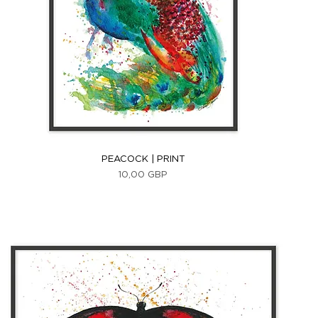
Vista rápida
PEACOCK | PRINT
Precio
10,00 GBP