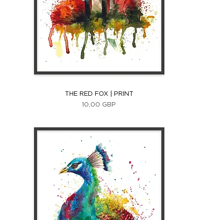
Vista rápida
THE RED FOX | PRINT
Precio
10,00 GBP