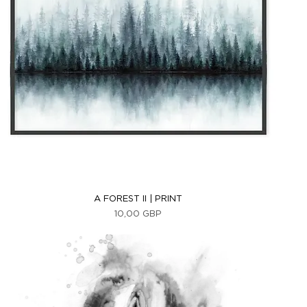
Vista rápida
A FOREST II | PRINT
Precio
10,00 GBP