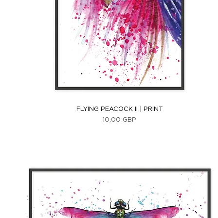
Vista rápida
FLYING PEACOCK II | PRINT
Precio
10,00 GBP