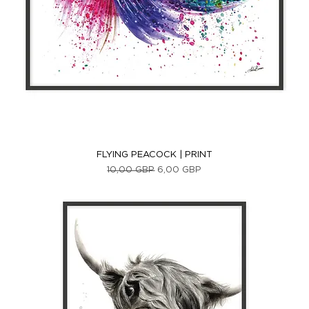
Vista rápida
FLYING PEACOCK | PRINT
Precio
Precio de oferta
10,00 GBP
6,00 GBP