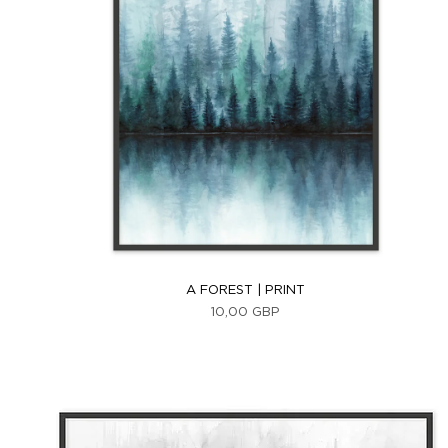
Vista rápida
A FOREST | PRINT
Precio
10,00 GBP