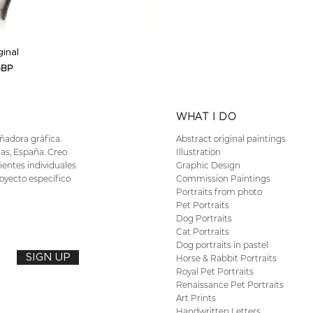
ida
ginal
GBP
WHAT I DO
eñadora gráfica.
Abstract original paintings
as, España. Creo
Illustration
ientes individuales
Graphic Design
oyecto específico
Commission Paintings
Portraits from photo
Pet Portraits
Dog Portraits
Cat Portraits
Dog portraits in pastel
SIGN UP
Horse & Rabbit Portraits
Royal Pet Portraits
Renaissance Pet Portraits
Art Prints
Handwritten Letters