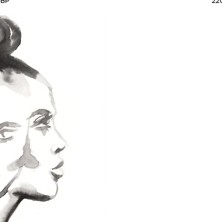
Pre
GBP
22