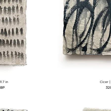
ida
Vis
11.7 in
Cicer |
Pre
GBP
32