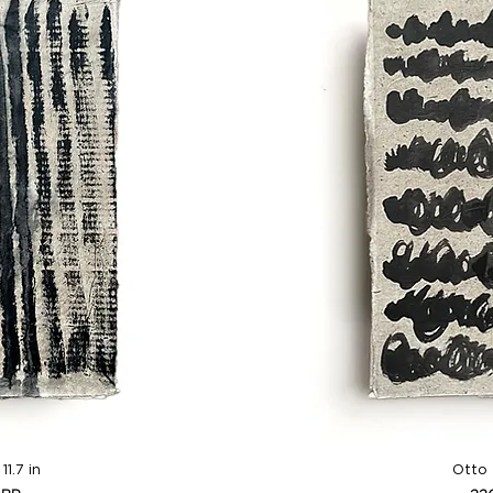
ida
Vis
11.7 in
Otto |