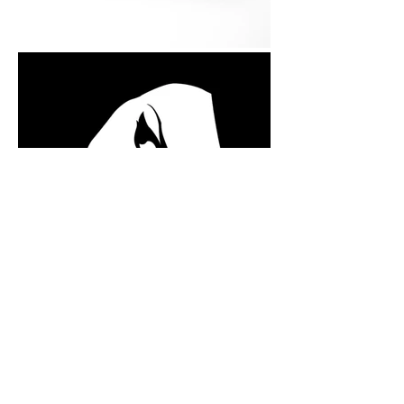
Algunos ejemplos de cosas que puedo hacer
por ti...
Diseño de logotipos, branding, tarjetas de
presentación y artículos de papelería,
ilustración, diseño de folletos, diseño de carteles,
diseño de flyers, portadas de libros y álbumes,