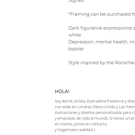
Signed
*Framing can be purchased fo
Dark figurative expressionist
white.
Depression, mental health, mu
bipolar
Style inspired by the Rorschac
HOLA!
Soy Astrid, artista, ilustradora freelance y dis
con sede en Londres, Reino Unido y Las Palm
ilustraciones y diseños personalizados para cl
y empresas de todo el mundo. Si tienes un pr
en mente, ponte en contacto
y hagámoslo realidad :)