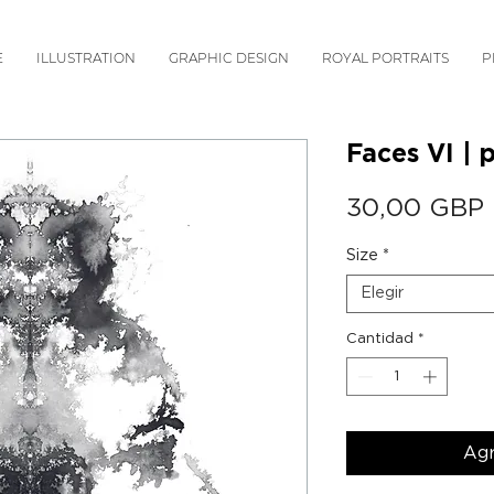
E
ILLUSTRATION
GRAPHIC DESIGN
ROYAL PORTRAITS
P
Faces VI | p
30,00 GBP
Size
*
Elegir
Cantidad
*
Agr