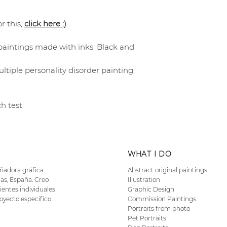
r this,
click here :)
 paintings made with inks. Black and
ltiple personality disorder painting,
h test.
WHAT I DO
eñadora gráfica.
Abstract original paintings
as, España. Creo
Illustration
ientes individuales
Graphic Design
oyecto específico
Commission Paintings
Portraits from photo
Pet Portraits