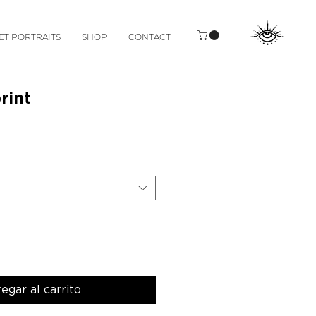
ET PORTRAITS
SHOP
CONTACT
rint
Precio
egar al carrito