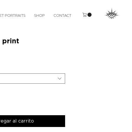
ET PORTRAITS
SHOP
CONTACT
 print
Precio
egar al carrito