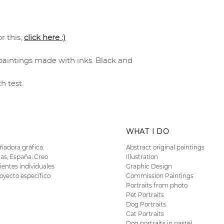
r this,
click here :)
 paintings made with inks. Black and
h test.
WHAT I DO
eñadora gráfica.
Abstract original paintings
as, España. Creo
Illustration
ientes individuales
Graphic Design
oyecto específico
Commission Paintings
Portraits from photo
Pet Portraits
Dog Portraits
Cat Portraits
Dog portraits in pastel